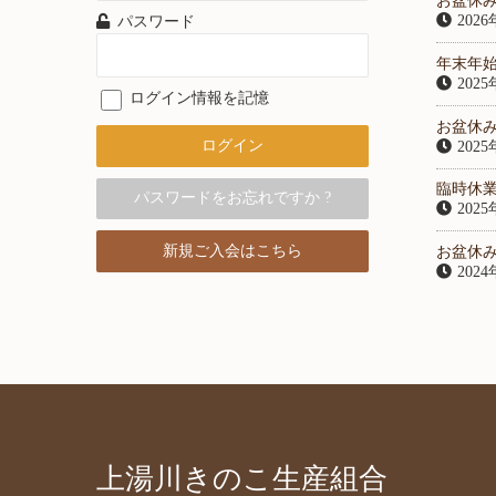
お盆休
202
パスワード
年末年
202
ログイン情報を記憶
お盆休
202
臨時休
パスワードをお忘れですか ?
202
新規ご入会はこちら
お盆休
202
上湯川きのこ生産組合