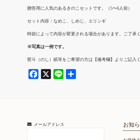
贈答用に人気のあるきのこセットです。（5〜6人前）
セット内容：なめこ、しめじ、エリンギ
時節によって内容が変更される場合があります。ご了承
※写真は一例です。
熨斗（のし）紙等をご希望の方は【備考欄】よりご記入
Fa
X
Li
共
ce
ne
有
bo
ok
お知
メールアドレス