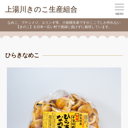
上湯川きのこ生産組合
MENU
なめこ、ブナシメジ、エリンギ等、小規模生産ですがここでしか作れない
【きのこ】を日本一広い村で過疎に負けずに栽培しています。
ひらきなめこ