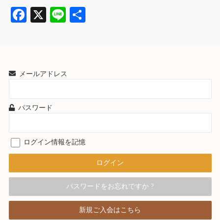
Fa
X
Li
共
ce
ne
有
bo
ok
メールアドレス
パスワード
ログイン情報を記憶
パスワードをお忘れですか ?
新規ご入会はこちら