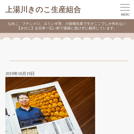
上湯川きのこ生産組合
MENU
なめこ、ブナシメジ、エリンギ等、小規模生産ですがここでしか作れない
【きのこ】を日本一広い村で過疎に負けずに栽培しています。
2019年10月19日