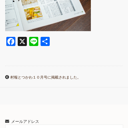
Fa
X
Li
共
ce
ne
有
bo
ok
村報とつかわ１０月号に掲載されました。
メールアドレス